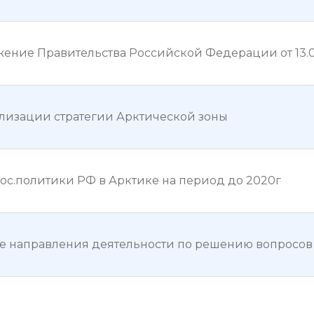
ение Правительства Российской Федерации от 13.0
лизации стратегии Арктической зоны
ос.политики РФ в Арктике на период до 2020г
 направления деятельности по решению вопросов 
цели гос.политик РФ в Арктике