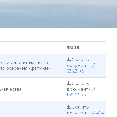
Файл
Скачать
отников и иных лиц в
документ -
тр освоения Арктики»
634.3 Кб
Скачать
дничества
документ -
1387.2 Кб
Скачать
документ -
41.4