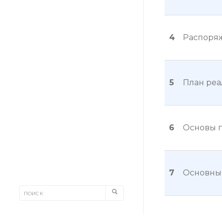
4
Распоряж
5
План реа
6
Основы г
7
Основные
8
Главные 