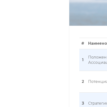
#
Наимено
Положени
1
Ассоциац
2
Потенциа
3
Стратеги