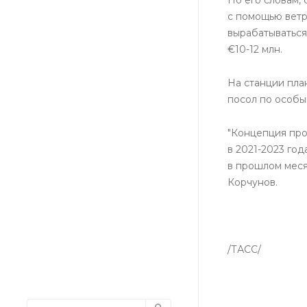
с помощью ветр
вырабатываться
€10-12 млн.
На станции пла
посол по особы
"Концепция про
в 2021-2023 го
в прошлом меся
Корчунов.
/ТАСС/