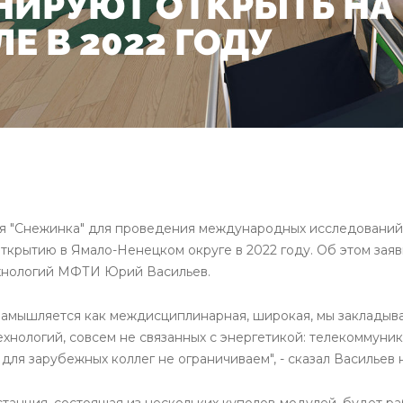
НИРУЮТ ОТКРЫТЬ НА
Е В 2022 ГОДУ
я "Снежинка" для проведения международных исследований, 
открытию в Ямало-Ненецком округе в 2022 году. Об этом зая
ехнологий МФТИ Юрий Васильев.
замышляется как междисциплинарная, широкая, мы заклады
ехнологий, совсем не связанных с энергетикой: телекоммуни
 для зарубежных коллег не ограничиваем", - сказал Васильев
 станция, состоящая из нескольких куполов-модулей, будет р