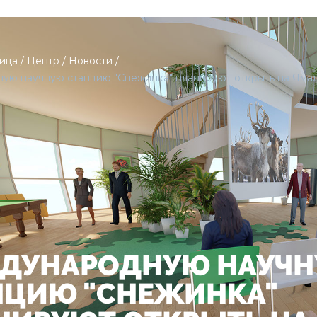
ница
/
Центр
/
Новости
/
ю научную станцию "Снежинка" планируют открыть на Ямал
ДУНАРОДНУЮ НАУЧ
НЦИЮ "СНЕЖИНКА"