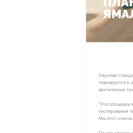
ПЛА
ЯМАЛ
Научная станци
планируется к 
арктических т
"Эта площадка 
тестирования т
Мы этот список
По его словам,