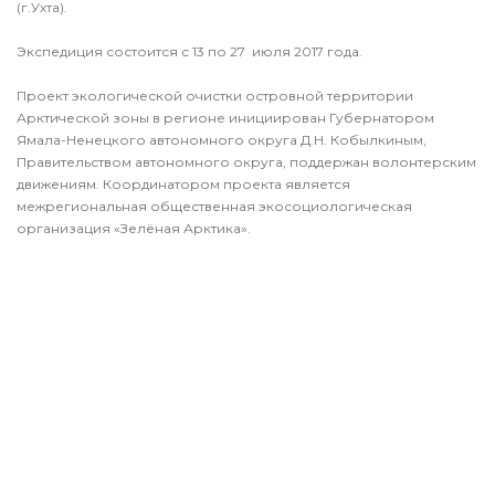
(г.Ухта).
Экспедиция состоится с 13 по 27 июля 2017 года.
Проект экологической очистки островной территории
Арктической зоны в регионе инициирован Губернатором
Ямала-Ненецкого автономного округа Д.Н. Кобылкиным,
Правительством автономного округа, поддержан волонтерским
движениям. Координатором проекта является
межрегиональная общественная экосоциологическая
организация «Зелёная Арктика».
В настоящее время прорабатывается логистика доставки
грузов и волонтеров на остров, ведется отбор волонтеров,
идет подготовка необходимого оборудования и инвентаря.
Финансирование проекта взяли на себя нефтегазовые
предприятия, осуществляющие свою деятельность на Ямале.
Участие в экологической очистке арктических островов –
добровольческая акция. Основными спонсорами в 2017 году
стали «ЛУКОЙЛ-Западная Сибирь», Транснефть, «Газпром
нефть», «Газпром добыча Ноябрьск».