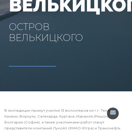
ВЕЛЬКИЦКОГ
ОСТРОВ
ВЕЛЬКИЦКОГО
В экспедиции примут участие 13 волонтеров из г.г. Тюмени,
Казани, Воркуты, Салехарда, Кургана, Израиля (Ришон),
Болгарии (София), а также участниками работ станут
представители компаний Лукойл (ХМАО-Югра) и Транснефть