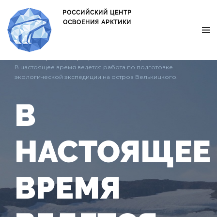
oxo.is oxo.is
РОССИЙСКИЙ ЦЕНТР
ОСВОЕНИЯ АРКТИКИ
Главная страница
/
Центр
/
Новости
/
Остров Вилькицкого
/
В настоящее время ведется работа по подготовке
экологической экспедиции на остров Велькицкого.
В
НАСТОЯЩЕЕ
ВРЕМЯ