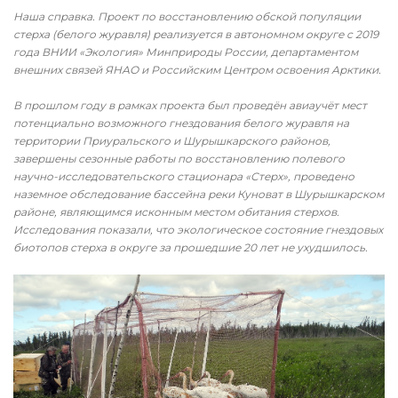
Наша справка. Проект по восстановлению обской популяции
стерха (белого журавля) реализуется в автономном округе с 2019
года ВНИИ «Экология» Минприроды России, департаментом
внешних связей ЯНАО и Российским Центром освоения Арктики.
В прошлом году в рамках проекта был проведён авиаучёт мест
потенциально возможного гнездования белого журавля на
территории Приуральского и Шурышкарского районов,
завершены сезонные работы по восстановлению полевого
научно-исследовательского стационара «Стерх», проведено
наземное обследование бассейна реки Куноват в Шурышкарском
районе, являющимся исконным местом обитания стерхов.
Исследования показали, что экологическое состояние гнездовых
биотопов стерха в округе за прошедшие 20 лет не ухудшилось.