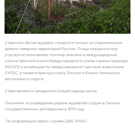
Стерх или белый журавль гнездится только на ограниченном
ареале северных территорий России. Птица находится под
угрозой исчезновения, поэтому внесена в международные
списки Красной книги Международного союза охраны природы
(МСОП) и конвенции по международной торговле животными
СИТЕС, а также в Красную книгу России и Ямало-Ненецкого
автономного округа.
Стерх является священной птицей народа ханты.
Питомник по разведению редких журавлей создан в Окском
государственном заповеднике в 1979 году.
По информации пресс-службы ДВС ЯНАО