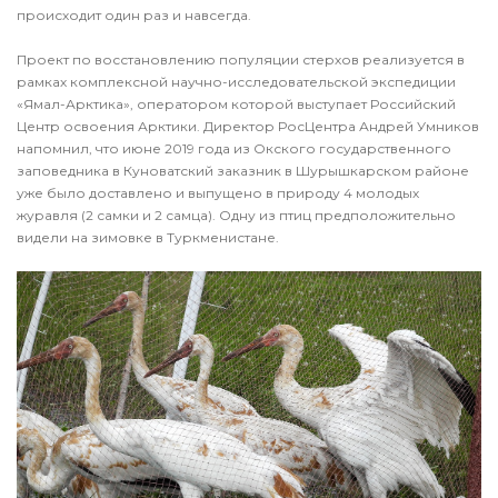
происходит один раз и навсегда.
Проект по восстановлению популяции стерхов реализуется в
рамках комплексной научно-исследовательской экспедиции
«Ямал-Арктика», оператором которой выступает Российский
Центр освоения Арктики. Директор РосЦентра Андрей Умников
напомнил, что июне 2019 года из Окского государственного
заповедника в Куноватский заказник в Шурышкарском районе
уже было доставлено и выпущено в природу 4 молодых
журавля (2 самки и 2 самца). Одну из птиц предположительно
видели на зимовке в Туркменистане.