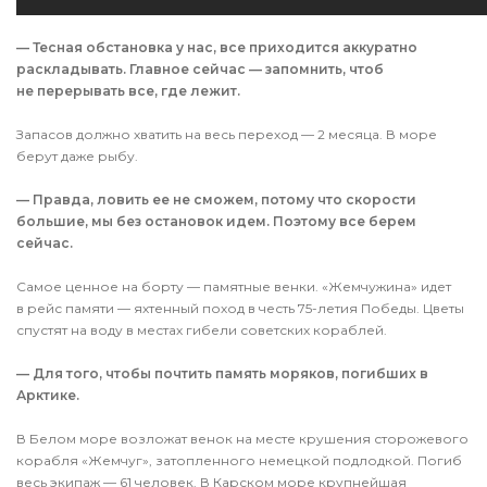
— Тесная обстановка у нас, все приходится аккуратно
раскладывать. Главное сейчас — запомнить, чтоб
не перерывать все, где лежит.
Запасов должно хватить на весь переход — 2 месяца. В море
берут даже рыбу.
— Правда, ловить ее не сможем, потому что скорости
большие, мы без остановок идем. Поэтому все берем
сейчас.
Самое ценное на борту — памятные венки. «Жемчужина» идет
в рейс памяти — яхтенный поход в честь 75-летия Победы. Цветы
спустят на воду в местах гибели советских кораблей.
— Для того, чтобы почтить память моряков, погибших в
Арктике.
В Белом море возложат венок на месте крушения сторожевого
корабля «Жемчуг», затопленного немецкой подлодкой. Погиб
весь экипаж — 61 человек. В Карском море крупнейшая