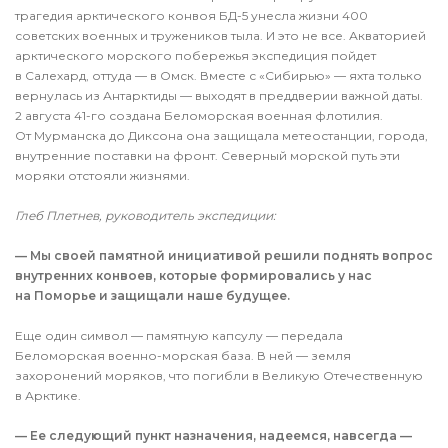
трагедия арктического конвоя БД-5 унесла жизни 400
советских военных и тружеников тыла. И это не все. Акваторией
арктического морского побережья экспедиция пойдет
в Салехард, оттуда — в Омск. Вместе с «Сибирью» — яхта только
вернулась из Антарктиды — выходят в преддверии важной даты.
2 августа 41-го создана Беломорская военная флотилия.
От Мурманска до Диксона она защищала метеостанции, города,
внутренние поставки на фронт. Северный морской путь эти
моряки отстояли жизнями.
Глеб Плетнев, руководитель экспедиции:
— Мы своей памятной инициативой решили поднять вопрос
внутренних конвоев, которые формировались у нас
на Поморье и защищали наше будущее.
Еще один символ — памятную капсулу — передала
Беломорская военно-морская база. В ней — земля
захоронений моряков, что погибли в Великую Отечественную
в Арктике.
— Ее следующий пункт назначения, надеемся, навсегда —