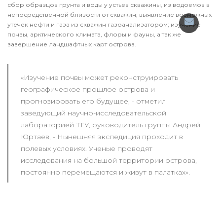
сбор образцов грунта и воды у устьев скважины, из водоемов в
непосредственной близости от скважин; выявление возможных
утечек нефти и газа из скважин газоанализатором; изучение
почвы, арктического климата, флоры и фауны, а так же
завершение ландшафтных карт острова.
«Изучение почвы может реконструировать
географическое прошлое острова и
прогнозировать его будущее, - отметил
заведующий научно-исследовательской
лабораторией ТГУ, руководитель группы Андрей
Юртаев, - Нынешняя экспедиция проходит в
полевых условиях. Ученые проводят
исследования на большой территории острова,
постоянно перемещаются и живут в палатках».
Уже проведены буровые работы в районе метеостанции,