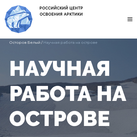
oxo.is oxo.is
РОССИЙСКИЙ ЦЕНТР
ОСВОЕНИЯ АРКТИКИ
Главная страница
/
Деятельность
/
Экспедиции
/
Осторов Белый
/
Научная работа на острове
НАУЧНАЯ
РАБОТА НА
ОСТРОВЕ