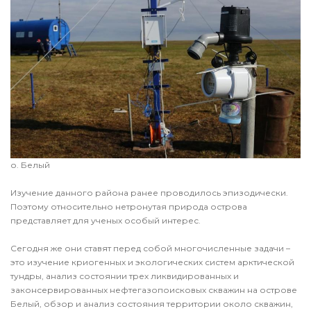
о. Белый
Изучение данного района ранее проводилось эпизодически.
Поэтому относительно нетронутая природа острова
представляет для ученых особый интерес.
Сегодня же они ставят перед собой многочисленные задачи –
это изучение криогенных и экологических систем арктической
тундры, анализ состоянии трех ликвидированных и
законсервированных нефтегазопоисковых скважин на острове
Белый, обзор и анализ состояния территории около скважин,