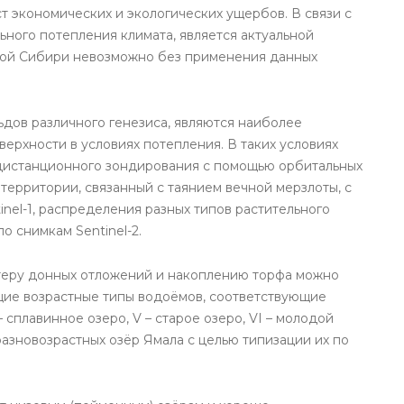
т экономических и экологических ущербов. В связи с
ного потепления климата, является актуальной
ной Сибири невозможно без применения данных
ьдов различного генезиса, являются наиболее
рхности в условиях потепления. В таких условиях
дистанционного зондирования с помощью орбитальных
территории, связанный с таянием вечной мерзлоты, с
nel-1, распределения разных типов растительного
о снимкам Sentinel-2.
ктеру донных отложений и накоплению торфа можно
щие возрастные типы водоёмов, соответствующие
V – сплавинное озеро, V – старое озеро, VI – молодой
 разновозрастных озёр Ямала с целью типизации их по