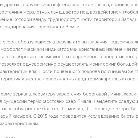
и других сооружениях нефтегазового комплекса, вызывая рос
 состояния мерзлотных ландшафтов под воздействием глобаль
шение которой ввиду труднодоступности территории Запад
 зондирования поверхности Земли.
 озера, образующиеся в результате вытаивания подземных л
морфологическими индикаторами криогенных изменений пове
ьность обретают возможности современного оперативного 
 позволяет одновременно осуществлять мониторинг большой 
арактеристик влажности почвенного покрова по снимкам Senti
ктеристик качества поверхностных вод термокарстовых озер п
орме зеркала, характеру зарастания береговой линии, хара
л сукцессий термокарстовых озёр Ямала и выделить следую
– плоскобугристое болото, II – мочага, III – молодое озеро, I
старый хасырей. С 2015 года проводится исследование биоты
характеристикам.