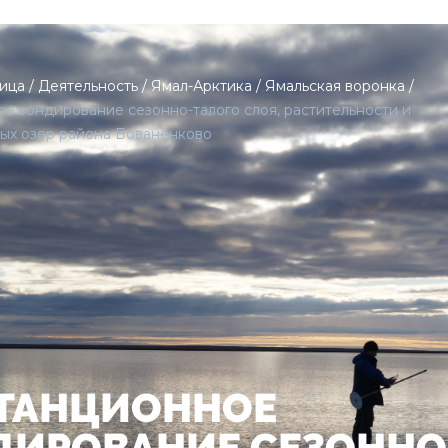
ница
/
Деятельность
/
Ямал-Арктика
/
Ямальская воронка
/
е зондирование сезонно-талого слоя, растительности и
ых озер района Бованенково
ТАНЦИОННОЕ
ДИРОВАНИЕ СЕЗОННО