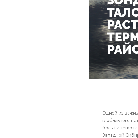
ТАЛО
РАС
ТЕР
РАЙ
Одной из важны
глобального по
большинство га
Западной Сибир