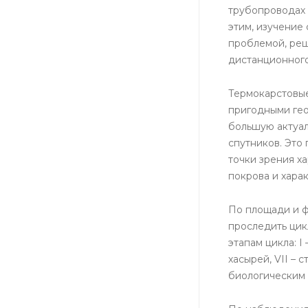
трубопроводах 
этим, изучение
проблемой, ре
дистанционного
Термокарстовые
пригодными гео
большую актуал
спутников. Это
точки зрения х
покрова и хара
По площади и ф
проследить цик
этапам цикла: I 
хасырей, VII – 
биологическим 