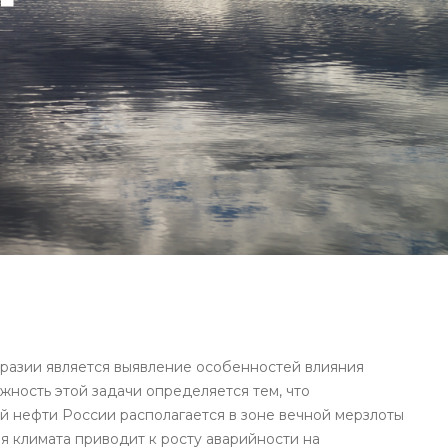
разии является выявление особенностей влияния
жность этой задачи определяется тем, что
 нефти России располагается в зоне вечной мерзлоты
 климата приводит к росту аварийности на